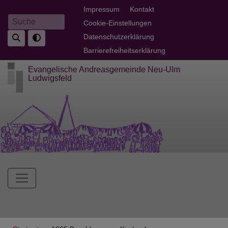
Direkt
Fußbereichsmenü
Impressum
Kontakt
zum
Cookie-Einstellungen
Suche
Inhalt
Datenschutzerklärung
Barrierefreiheitserklärung
Evangelische Andreasgemeinde Neu-Ulm
Ludwigsfeld
Hauptnavigation