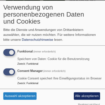
scheidende erste
Verwendung von
Vorsitzende des
personenbezogenen Daten
und Cookies
Ansicht des Modells
Bitte die Dienste und Anwendungen von Drittanbietern
auswählen, die wir nutzen möchten.
Für weitere Informationen
Kirchenbauvereines, Pfarrer Rippel das Modell des
bitte unsere
Datenschutzhinweise
lesen.
Vorentwurfes, das dann mit den Plänen an die kirchliche
Baubehörde in München weitergeleitet wurde. Im Herbst
Funktional
(immer erforderlich)
1966 stand der Name für den Neubau fest :
Speichern von Daten: Cookie für die Benutzersitzung
'Andreaskirche' -nicht nur weil die Mutterkirche, die
Zweck
:
Funktional
Petruskirche, den Namen des Bruders dieses Jüngers
Consent Manager
(immer erforderlich)
trägt und damit die Zusammengehörigkeit zum Ausdruck
kommen sollte, sondern vor allem auch im Hinblick auf
Cookie Consent speichert Ihre Einwilligungsstatus im Browser
Zweck
:
Funktional
Leben und Wirken des Andreas.
Zu dieser Zeit begann man mit den Erdarbeiten für die
Auswahl akzeptieren
Alle akzeptieren
neue Kirche in Ludwigsfeld.
Realisiert mit Klaro!